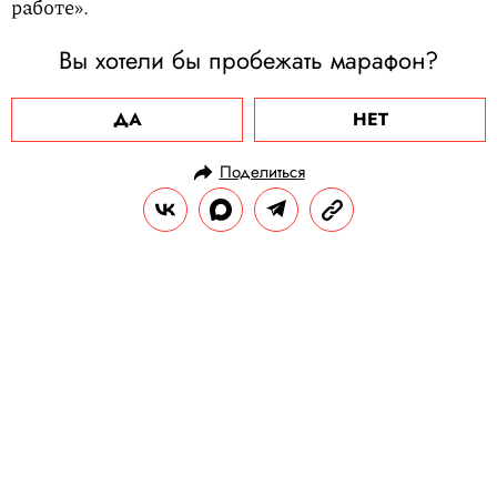
работе».
Вы хотели бы пробежать марафон?
ДА
НЕТ
Поделиться
НОВОСТИ
ОБЩЕСТВО
23.01.2025, 15:03
Американцы начали массово
продавать на eBay подержанные
iPhone с уже установленным на
них TikTok. Цены доходят до $1
млн