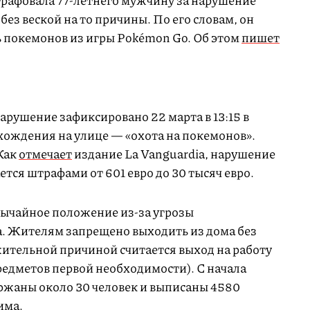
афовала 77-летнего мужчину за нарушение
ез веской на то причины. По его словам, он
ь покемонов из игры Pokémon Go. Об этом
пишет
нарушение зафиксировано 22 марта в 13:15 в
хождения на улице — «охота на покемонов».
Как
отмечает
издание La Vanguardia, нарушение
тся штрафами от 601 евро до 30 тысяч евро.
ычайное положение из-за угрозы
. Жителям запрещено выходить из дома без
ительной причиной считается выход на работу
редметов первой необходимости). С начала
ржаны около 30 человек и выписаны 4580
има.