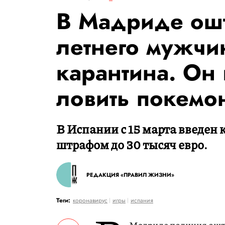
В Мадриде ошт
летнего мужчи
карантина. Он
ловить покемо
В Испании с 15 марта введен
штрафом до 30 тысяч евро.
РЕДАКЦИЯ «ПРАВИЛ ЖИЗНИ»
Теги:
коронавирус
игры
испания