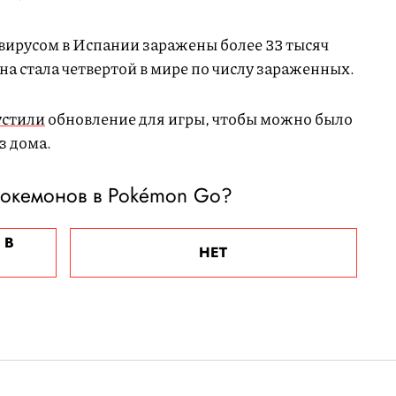
авирусом в Испании заражены более 33 тысяч
на стала четвертой в мире по числу зараженных.
устили
обновление для игры, чтобы можно было
з дома.
покемонов в Pokémon Go?
 В
НЕТ