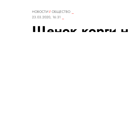
НОВОСТИ
ОБЩЕСТВО
23.03.2020, 16:31
Щенок корги н
«инсценировав
оказалось, что
объелся фрукто
Шалость удалась. Щенка, кст
РЕДАКЦИЯ «ПРАВИЛ ЖИЗНИ»
Теги:
животные
интернет
домашние животные