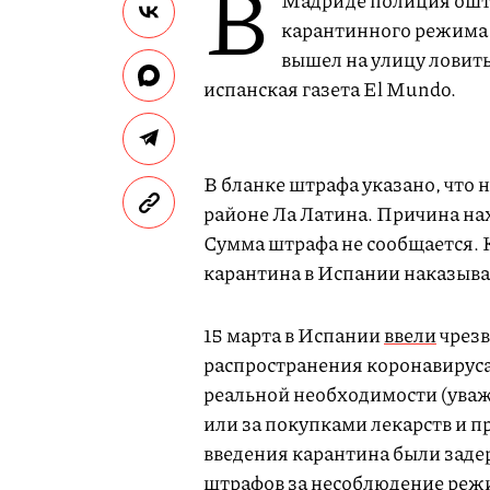
В
Мадриде полиция оштр
карантинного режима б
вышел на улицу ловит
испанская газета El Mundo.
В бланке штрафа указано, что 
районе Ла Латина. Причина на
Сумма штрафа не сообщается. 
карантина в Испании наказывае
15 марта в Испании
ввели
чрезв
распространения коронавируса
реальной необходимости (уваж
или за покупками лекарств и п
введения карантина были заде
штрафов за несоблюдение реж