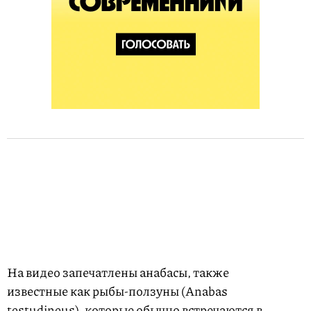
На видео запечатлены анабасы, также
известные как рыбы-ползуны (Anabas
testudineus), которые обычно встречаются в