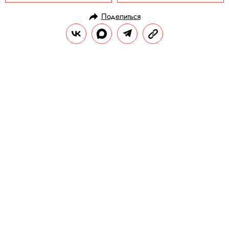
Поделиться
НОВОСТИ
ОБЩЕСТВО
23.05.2020, 13:28
ОБНОВЛЕНО
15.02.2026, 08:32
В Австралии дельфин заскучал по
обществу людей. Он даже стал
приносить им подарки!
Немногочисленным посетителям он
приносит ракушки, кораллы, бутылки и
другие «сокровища» с морского дна.
РЕДАКЦИЯ «ПРАВИЛ ЖИЗНИ»