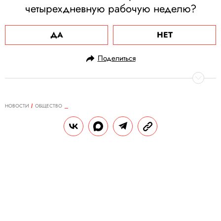
четырехдневную рабочую неделю?
ДА
НЕТ
Поделиться
НОВОСТИ
ОБЩЕСТВО
23.07.2025, 17:33
10-летний российский шахматист
стал самым юным
международным мастером в
истории
Федерация шахмат России планирует
подать заявку на включение Романа