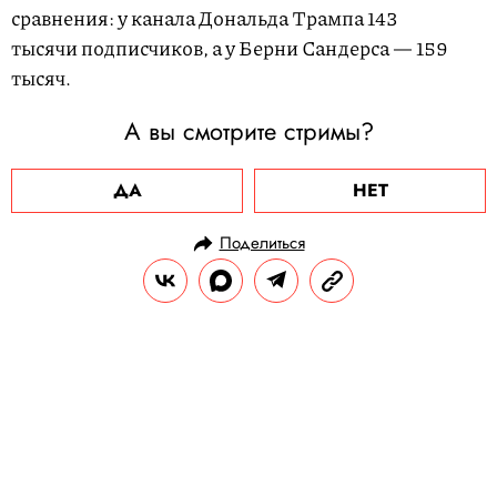
сравнения: у канала Дональда Трампа 143
тысячи подписчиков, а у Берни Сандерса — 159
тысяч.
А вы смотрите стримы?
ДА
НЕТ
Поделиться
НОВОСТИ
ОБЩЕСТВО
23.10.2020, 14:53
ОБНОВЛЕНО
15.02.2026, 12:24
В Москве волонтеры пытаются
спасти расплодившихся кроликов,
которым угрожает гибель от