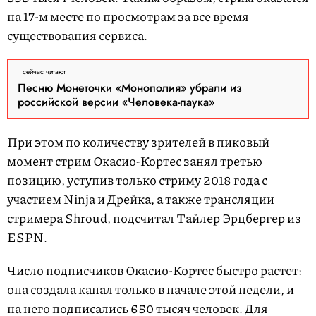
на 17-м месте по просмотрам за все время
существования сервиса.
сейчас читают
Песню Монеточки «Монополия» убрали из
российской версии «Человека-паука»
При этом по количеству зрителей в пиковый
момент стрим Окасио-Кортес занял третью
позицию, уступив только стриму 2018 года с
участием Ninja и Дрейка, а также трансляции
стримера Shroud, подсчитал Тайлер Эрцбергер из
ESPN.
Число подписчиков Окасио-Кортес быстро растет:
она создала канал только в начале этой недели, и
на него подписались 650 тысяч человек. Для