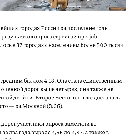
нейших городах России за последние годы
 результатов опроса сервиса Superjob.
ось в 37 городах с населением более 500 тысяч
 средним баллом 4,18. Она стала единственным
 оценкой дорог выше четырех, она также не
дной двойки. Второе место в списке досталось
есто — за Москвой (3,66).
 дорог участники опроса заметили во
за два года вырос с 2,56 до 2,87, а также в