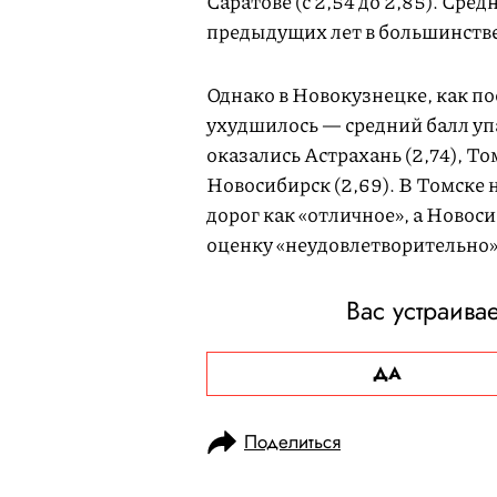
Саратове (с 2,54 до 2,85). Сре
предыдущих лет в большинстве
Однако в Новокузнецке, как по
ухудшилось — средний балл упа
оказались Астрахань (2,74), Том
Новосибирск (2,69). В Томске
дорог как «отличное», а Новос
оценку «неудовлетворительно»
Вас устраива
ДА
Поделиться