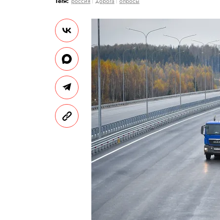
Теги:
россия
дорога
опросы