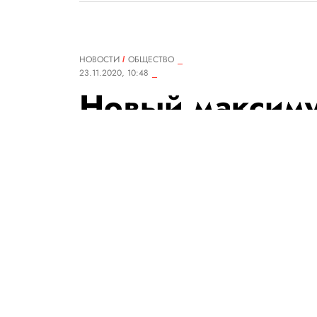
НОВОСТИ
ОБЩЕСТВО
23.11.2020, 10:48
Новый максиму
сутки выявили
случая зараже
коронавирусо
С начала пандемии коронавиру
человека.