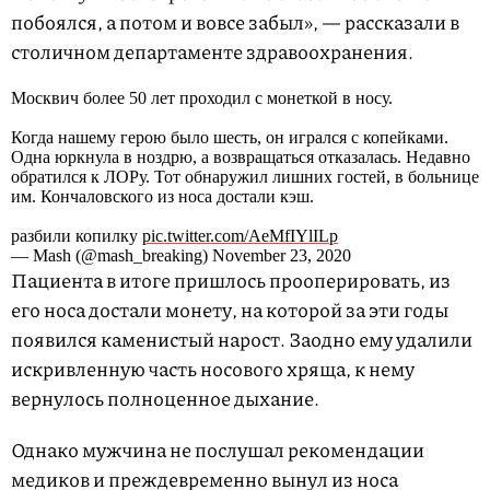
побоялся, а потом и вовсе забыл», — рассказали в
столичном департаменте здравоохранения.
Москвич более 50 лет проходил с монеткой в носу.
Когда нашему герою было шесть, он игрался с копейками.
Одна юркнула в ноздрю, а возвращаться отказалась. Недавно
обратился к ЛОРу. Тот обнаружил лишних гостей, в больнице
им. Кончаловского из носа достали кэш.
разбили копилку
pic.twitter.com/AeMfIYlILp
— Mash (@mash_breaking) November 23, 2020
Пациента в итоге пришлось прооперировать, из
его носа достали монету, на которой за эти годы
появился каменистый нарост. Заодно ему удалили
искривленную часть носового хряща, к нему
вернулось полноценное дыхание.
Однако мужчина не послушал рекомендации
медиков и преждевременно вынул из носа