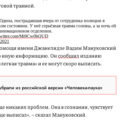
говой травмой.
Юдина, пострадавшая вчера от сотрудника полиции в
ом состоянии. У неё серьёзная травма головы, а за ночь ей
реанимационном отделении.
.twitter.com/Mi9Cw0bQUD
 2021
помощи имени Джанелидзе Вадим Мануковский
о иную информацию. Он
сообщил
изданию
легкая травма» и ее могут скоро выписать.
брали из российской версии «Человека-паука»
ще никаких проблем. Она в сознании, чувствует
бще выписал», – сказал Мануковский.