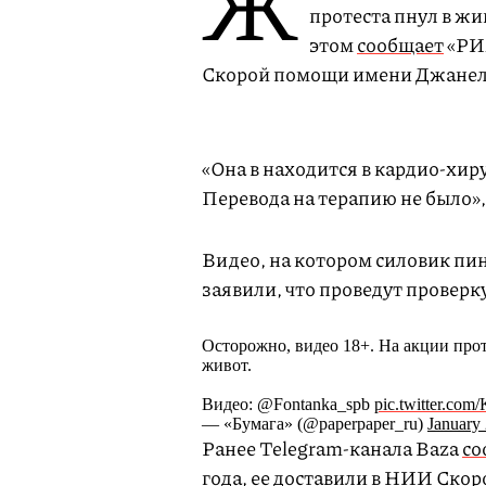
Ж
протеста пнул в ж
этом
сообщает
«РИА
Скорой помощи имени Джанел
«Она в находится в кардио-хи
Перевода на терапию не было»
Видео, на котором силовик пи
заявили, что проведут проверк
Осторожно, видео 18+. На акции про
живот.
Видео: @Fontanka_spb
pic.twitter.co
— «Бумага» (@paperpaper_ru)
January
Ранее Telegram-канала Baza
со
года, ее доставили в НИИ Ско