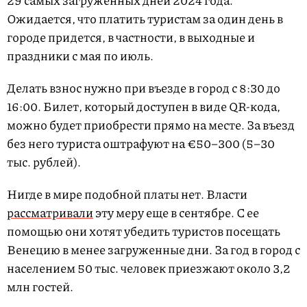
29 самых загруженных дней 2024 года.
Ожидается, что платить туристам за один день в
городе придется, в частности, в выходные и
праздники с мая по июль.
Делать взнос нужно при въезде в город с 8:30 до
16:00. Билет, который доступен в виде QR-кода,
можно будет приобрести прямо на месте. За въезд
без него туриста оштрафуют на €50–300 (5–30
тыс. рублей).
Нигде в мире подобной платы нет. Власти
рассматривали
эту меру еще в сентябре. С ее
помощью они хотят убедить туристов посещать
Венецию в менее загруженные дни. За год в город с
населением 50 тыс. человек приезжают около 3,2
млн гостей.