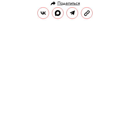
Поделиться
НОВОСТИ
ОБЩЕСТВО
24.04.2025, 10:48
Филологи: ударение в слове
«звонит» изменится и будет падать
на первый слог
В настоящее время правильным
вариантом считается ударение на второй
слог.
РЕДАКЦИЯ «ПРАВИЛ ЖИЗНИ»
Теги:
русский язык
слова