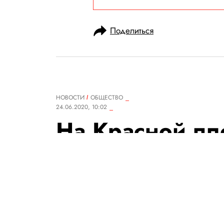
Поделиться
НОВОСТИ
ОБЩЕСТВО
24.06.2020, 10:02
На Красной пл
парад Победы
трансляция
В Москве проходит парад в че