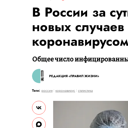
В России за су
новых случаев
коронавирусо
Общее число инфицированных 
РЕДАКЦИЯ «ПРАВИЛ ЖИЗНИ»
Теги:
россия
коронавирус
статистика