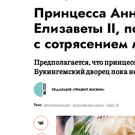
Принцесса Анн
Елизаветы II, 
с сотрясением 
Предполагается, что принцес
Букингемский дворец пока н
РЕДАКЦИЯ «ПРАВИЛ ЖИЗНИ»
Теги:
великобритания
королевская семья
Карл III