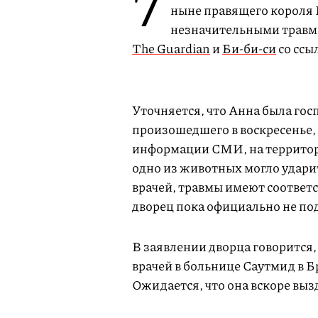
7
ныне правящего короля В
незначительными травма
The Guardian
и
Би-би-си
со ссы
Уточняется, что Анна была го
произошедшего в воскресенье, 
информации СМИ, на территор
одно из животных могло ударит
врачей, травмы имеют соответ
дворец пока официально не по
В заявлении дворца говорится,
врачей в больнице Саутмид в Б
Ожидается, что она вскоре выз