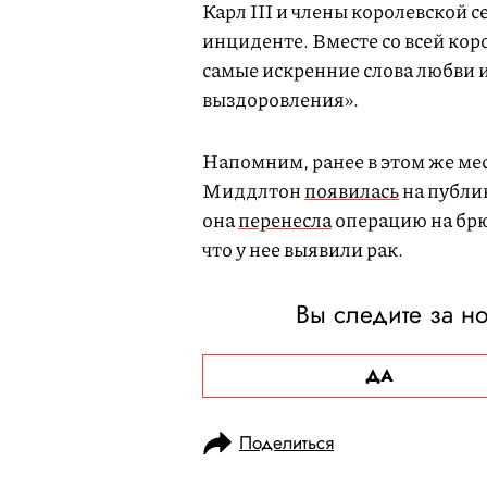
Карл III и члены королевской
инциденте. Вместе со всей кор
самые искренние слова любви 
выздоровления».
Напомним, ранее в этом же ме
Миддлтон
появилась
на публик
она
перенесла
операцию на брю
что у нее выявили рак.
Вы следите за н
ДА
Поделиться