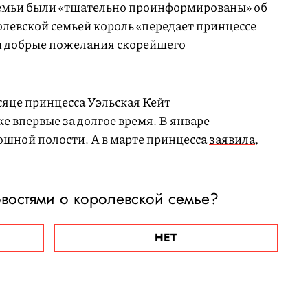
 семьи были «тщательно проинформированы» об
олевской семьей король «передает принцессе
и добрые пожелания скорейшего
сяце принцесса Уэльская Кейт
е впервые за долгое время. В январе
шной полости. А в марте принцесса
заявила
,
овостями о королевской семье?
НЕТ