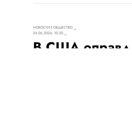
НОВОСТИ
ОБЩЕСТВО
24.06.2024, 10:30
В США оправд
который 20 ле
казни. Убийст
совершено еще
Было установлено, что на пер
доказательства в пользу амер
свидетельств «впоследствии