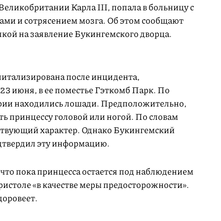
еликобритании Карла III, попала в больницу с
ми и сотрясением мозга. Об этом сообщают
лкой на заявление Букингемского дворца.
спитализирована после инцидента,
23 июня, в ее поместье Гэткомб Парк. По
ии находились лошади. Предположительно,
ь принцессу головой или ногой. По словам
ствующий характер. Однако Букингемский
дтвердил эту информацию.
 что пока принцесса остается под наблюдением
ристоле «в качестве меры предосторожности».
доровеет.