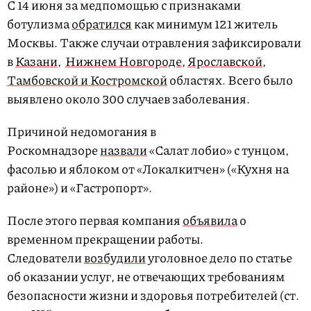
С 14 июня за медпомощью с признаками
ботулизма
обратился
как минимум 121 житель
Москвы. Также случаи отравления зафиксировали
в
Казани
,
Нижнем Новгороде
,
Ярославской,
Тамбовской и Костромской
областях. Всего было
выявлено около 300 случаев заболевания.
Причиной недомогания в
Роскомнадзоре
назвали
«Салат лобио» с тунцом,
фасолью и яблоком от «Локалкитчен» («Кухня на
районе») и «Гастропорт».
После этого первая компания
объявила
о
временном прекращении работы.
Следователи
возбудили
уголовное дело по статье
об оказании услуг, не отвечающих требованиям
безопасности жизни и здоровья потребителей (ст.