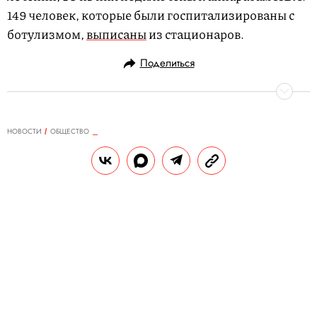
149 человек, которые были госпитализированы с
ботулизмом,
выписаны
из стационаров.
Поделиться
НОВОСТИ
ОБЩЕСТВО
24.06.2024, 18:52
В Китае родители воссоединились
с сыном спустя 33 года. Врачи
обманули пару, сказав, что
мальчик умер вскоре после родов
Однако оказалось, что ребенка отдали
родственнице директора больницы,
которая не могла забеременеть.