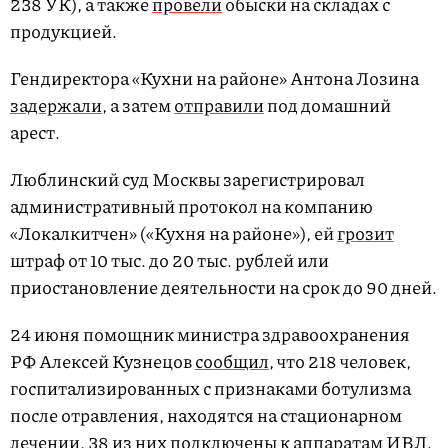
238 УК), а также
провели
обыски на складах с
продукцией.
Гендиректора «Кухни на районе» Антона Лозина
задержали
, а затем
отправили
под домашний
арест.
Люблинский суд Москвы зарегистрировал
административный протокол на компанию
«Локалкитчен» («Кухня на районе»), ей
грозит
штраф от 10 тыс. до 20 тыс. рублей или
приостановление деятельности на срок до 90 дней.
24 июня помощник министра здравоохранения
РФ Алексей Кузнецов
сообщил
, что 218 человек,
госпитализированных с признаками ботулизма
после отравления, находятся на стационарном
лечении, 38 из них подключены к аппаратам ИВЛ.