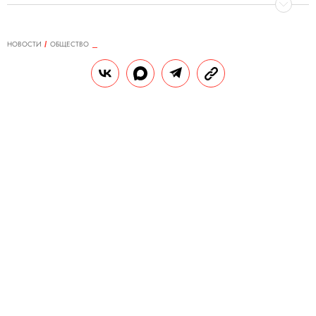
НОВОСТИ
ОБЩЕСТВО
24.07.2020, 15:34
Фотографу пришлось 6 дней
ждать удачного момента. Все
ради одного снимка леопарда и
черной пантеры
Работая над проектом для National
Geographic, фотограф Митхун Х. прождал
леопарда и черную пантеру почти неделю.
РЕДАКЦИЯ «ПРАВИЛ ЖИЗНИ»
Теги:
животные
фотографии
природа