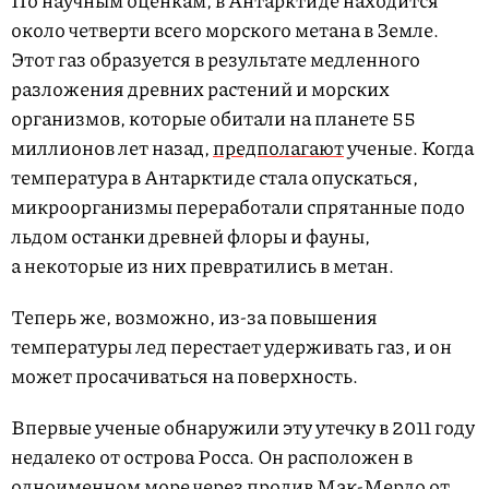
По научным оценкам, в Антарктиде находится
около четверти всего морского метана в Земле.
Этот газ образуется в результате медленного
разложения древних растений и морских
организмов, которые обитали на планете 55
миллионов лет назад,
предполагают
ученые. Когда
температура в Антарктиде стала опускаться,
микроорганизмы переработали спрятанные подо
льдом останки древней флоры и фауны,
а некоторые из них превратились в метан.
Теперь же, возможно, из-за повышения
температуры лед перестает удерживать газ, и он
может просачиваться на поверхность.
Впервые ученые обнаружили эту утечку в 2011 году
недалеко от острова Росса. Он расположен в
одноименном море через пролив Мак-Мердо от