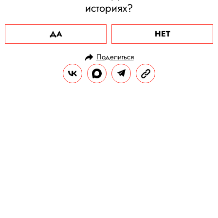
историях?
ДА
НЕТ
Поделиться
НОВОСТИ
ОБЩЕСТВО
24.07.2025, 11:12
В Амурской области разбился
самолет Ан-24
На борту самолета находились 43
пассажира, в том числе пять детей, и шесть
членов экипажа, сообщает губернатор
Амурской области Василий Орлов.