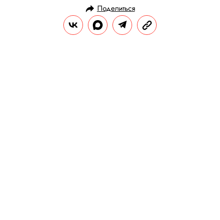
Поделиться
НОВОСТИ
ОБЩЕСТВО
24.09.2020, 14:21
Работающих удаленно
сотрудников предложили не
увольнять за пьянство
Дистанционных работников также
предлагают не увольнять за прогулы в
традиционном понимании.
РЕДАКЦИЯ «ПРАВИЛ ЖИЗНИ»
Теги:
россия
работа