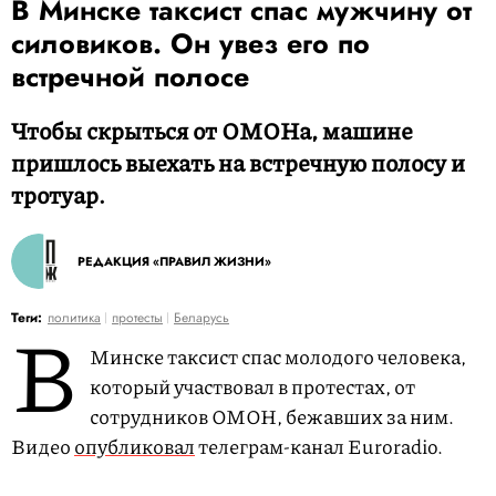
В Минске таксист спас мужчину от
силовиков. Он увез его по
встречной полосе
Чтобы скрыться от ОМОНа, машине
пришлось выехать на встречную полосу и
тротуар.
РЕДАКЦИЯ «ПРАВИЛ ЖИЗНИ»
В
Теги:
политика
протесты
Беларусь
Минске таксист спас молодого человека,
который участвовал в протестах, от
сотрудников ОМОН, бежавших за ним.
Видео
опубликовал
телеграм-канал Euroradio.