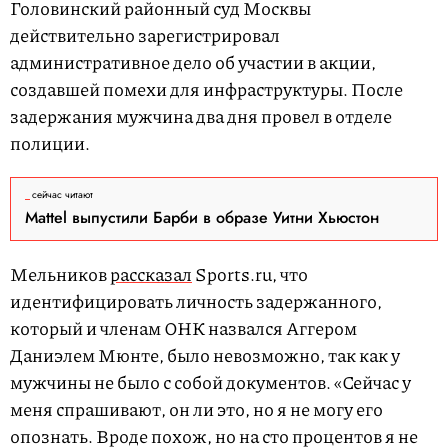
Головинский районный суд Москвы
действительно зарегистрировал
административное дело об участии в акции,
создавшей помехи для инфраструктуры. После
задержания мужчина два дня провел в отделе
полиции.
сейчас читают
Mattel выпустили Барби в образе Уитни Хьюстон
Мельников
рассказал
Sports.ru, что
идентифицировать личность задержанного,
который и членам ОНК назвался Аггером
Даниэлем Мюнте, было невозможно, так как у
мужчины не было с собой документов. «Сейчас у
меня спрашивают, он ли это, но я не могу его
опознать. Вроде похож, но на сто процентов я не