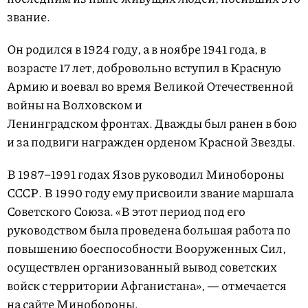
звание.
Он родился в 1924 году, а в ноябре 1941 года, в
возрасте 17 лет, добровольно вступил в Красную
Армию и воевал во время Великой Отечественной
войны на Волховском и
Ленинградском фронтах. Дважды был ранен в бою
и за подвиги награжден орденом Красной Звезды.
В 1987–1991 годах Язов руководил Минобороны
СССР. В 1990 году ему присвоили звание маршала
Советского Союза. «В этот период под его
руководством была проведена большая работа по
повышению боеспособности Вооруженных Сил,
осуществлен организованный вывод советских
войск с территории Афганистана», — отмечается
на сайте Минобороны.