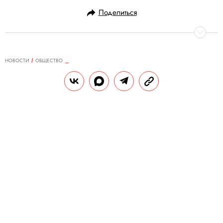
Поделиться
НОВОСТИ
ОБЩЕСТВО
25.02.2020, 09:24
ОБНОВЛЕНО
15.02.2026, 09:56
Суд присяжных признал Харви
Вайнштейна виновным в
изнасиловании
Ему грозит тюремное заключение сроком
до 25 лет.
РЕДАКЦИЯ «ПРАВИЛ ЖИЗНИ»
Теги:
кино
США
секс-скандал