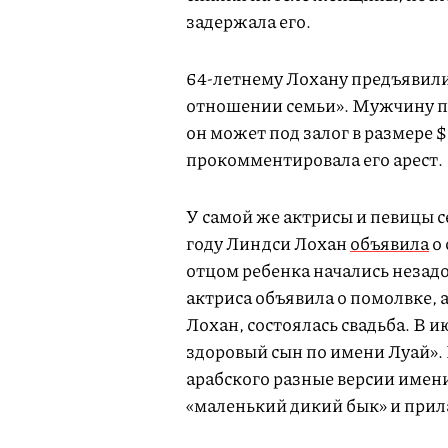
задержала его.
64-летнему Лохану предъявил
отношении семьи». Мужчину по
он может под залог в размере 
прокомментировала его арест.
У самой же актрисы и певицы 
году Линдси Лохан
объявила
о 
отцом ребенка начались незадо
актриса объявила о помолвке, 
Лохан, состоялась свадьба. В и
здоровый сын по имени Луай».
арабского разные версии имени
«маленький дикий бык» и прил