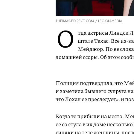
THEIMAGEDIRECT.COM / LEGION-MEDIA
О
тца актрисы Линдси Л
штате Техас. Все из-
Мейджор. По ее словам
домашней ссоры. Об этом сообщ
Полиция подтвердила, что Ме
и заметила бывшего супруга на
что Лохан ее преследует», и п
Когда те прибыли на место, Ме
ее со стула в их доме нескольк
синяки на теле женщины, посл