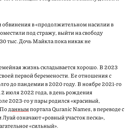
и обвинения в «продолжительном насилии в
местили под стражу, выйти на свободу
$30 тыс. Дочь Майкла пока никак не
семейная жизнь складывается хорошо. В 2023
своей первой беремености. Ее отношения с
лго до пандемии в 2020 году. В ноябре 2021-го
а 2 июля 2022 года, в день рождения
юле 2023-го у пары родился «красивый,
 По
данным
портала Quranic Names, в переводе с
 Луай означают «ровный участок песка»,
агательное «сильный».