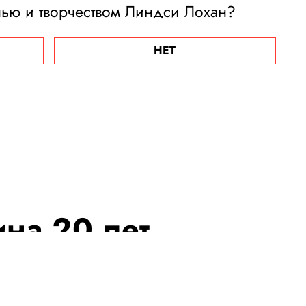
нью и творчеством Линдси Лохан?
НЕТ
на 20 лет
лезни Паркинсона,
ом деле у него не