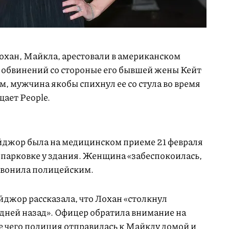
охан, Майкла, арестовали в американском
за обвинений со стороные его бывшей жены Кейт
, мужчина якобы спихнул ее со стула во время
ает People.
йджор была на медицинском приеме 21 февраля
 парковке у здания. Женщина «забеспокоилась,
озвонила полицейским.
йджор рассказала, что Лохан «столкнул
о дней назад». Офицер обратила внимание на
е чего полиция отправилась к Майклу домой и