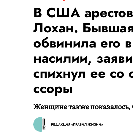
В США арестов
Лохан. Бывша
обвинила его 
насилии, заяви
спихнул ее со 
ссоры
Женщине также показалось, 
РЕДАКЦИЯ «ПРАВИЛ ЖИЗНИ»