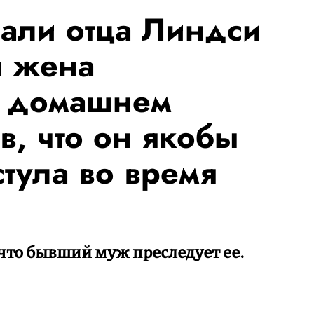
али отца Линдси
я жена
в домашнем
в, что он якобы
стула во время
что бывший муж преследует ее.