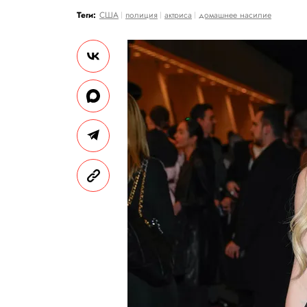
Теги:
США
полиция
актриса
домашнее насилие