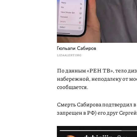
Гюльали Сабиров
LIZAALERT.ORG
По данным «РЕН ТВ», тело диз
набережной, неподалеку от мо
сообщается.
Смерть Сабирова подтвердил в
запрещен в РФ) его друг Серге