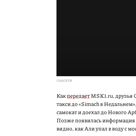
СОЦСЕТИ
Как
передает
MSK1.ru, друзья С
такси до «Simach в Недальнем»,
самокат и доехал до Нового Ар
Позже появилась информация о
видно, как Али упал в воду с м