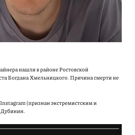
айнера нашли в районе Ростовской
ста Богдана Хмельницкого. Причина смерти не
 Instagram (признан экстремистским и
й Дубинин.