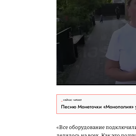
сейчас читают
Песню Монеточки «Монополия» у
«Все оборудование подключили
делилось на всех. Как это пол