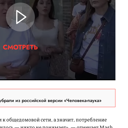
СМОТРЕТЬ
брали из российской версии «Человека-паука»
 к общедомовой сети, а значит, потребление
училось — никто не понимает», — отмечает Mash.