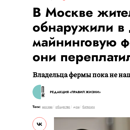
В Москве жите
обнаружили в
майнинговую ф
они переплати
Владельца фермы пока не на
РЕДАКЦИЯ «ПРАВИЛ ЖИЗНИ»
Теги:
москва
общество
дом
биткоин