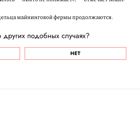
адельца майнинговой фермы продолжаются.
 других подобных случаях?
НЕТ
ет выиграл четыре