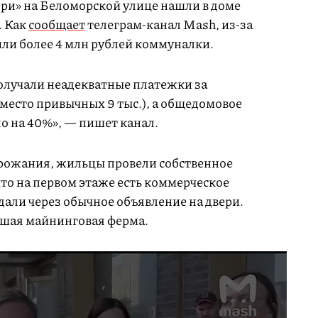
ри» на Беломорской улице нашли в доме
. Как
сообщает
телеграм-канал Mash, из-за
или более 4 млн рублей коммуналки.
олучали неадекватные платежки за
 вместо привычных 9 тыс.), а общедомовое
о на 40%», — пишет канал.
рожания, жильцы провели собственное
то на первом этаже есть коммерческое
дали через обычное объявление на двери.
йшая майнинговая ферма.