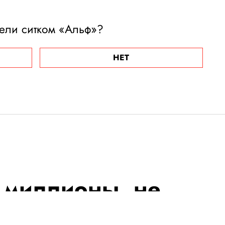
ели ситком «Альф»?
НЕТ
 миллионы, не
ейки государству»: