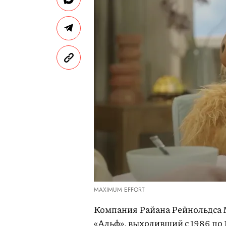
MAXIMUM EFFORT
Компания Райана Рейнольдса M
«Альф», выходивший с 1986 по 