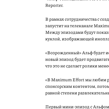
Reporter.
В рамках сотрудничества с соз
запустит на телеканале Maximu
Между эпизодами будут показы
куклой, изображающей инопл
«Возрожденный» Альф будет и
новый эпизод будет продвигат
что это не сделает ролики мен
«В Maximum Effort мы любим р
спонсорским контентом, потому
равной степени развлекательн
Первый мини-эпизод с Альфом