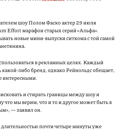
дателем шоу Полом Фаско актер 29 июля
m Effort марафон старых серий «Альфа».
вать новые мини-выпуски ситкома с той самой
анетянина.
спользоваться в рекламных целях. Каждый
ь какой-либо бренд, однако Рейнольдс обещает,
ее интересными.
исковать и стирать границы между шоу и
 что мы верим, что и то и другое может быть в
ым», — заявил он.
 длительностью почти четыре минуты уже