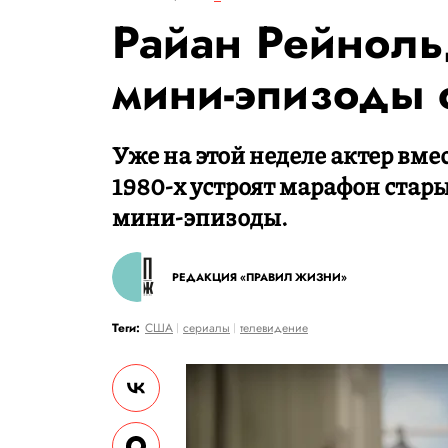
Райан Рейноль
мини-эпизоды 
Уже на этой неделе актер вме
1980-х устроят марафон стар
мини-эпизоды.
РЕДАКЦИЯ «ПРАВИЛ ЖИЗНИ»
Теги:
США
сериалы
телевидение