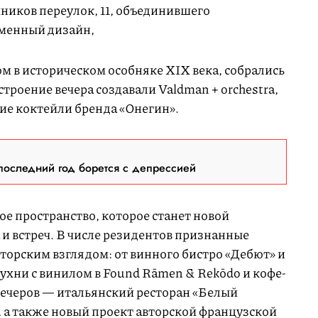
ников переулок, 11, объединившего
еменный дизайн,
м в историческом особняке XIX века, собрались
троение вечера создавали Valdman + orchestra,
ие коктейли бренда «Онегин».
последний год борется с депрессией
е пространство, которое станет новой
и встреч. В числе резидентов признанные
торским взглядом: от винного бистро «Дебют» и
ухни с винилом в Found Rāmen & Rekōdo и кофе-
 вечеров — итальянский ресторан «Белый
 а также новый проект авторской французской