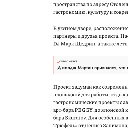
пространства по адресу Столеш
гастрономию, культуру и совр
В уютном дворе, расположенно
партнеры и друзья проекта. Нас
DJ Марк Щедрин, а также летн
сейчас читают
Джордж Мартин признался, что 
Проект задуман как современно
площадкой для работы, отдыха 
гастрономические проекты с ав
арт-барa PEGGY, до японской к
бара Skuratov. Для особенных
Трюфель» от Дениса Занимона,