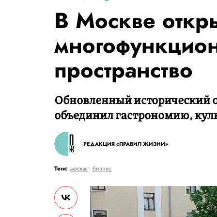
В Москве откр
многофункцио
пространство
Обновленный исторический о
объединил гастрономию, кул
РЕДАКЦИЯ «ПРАВИЛ ЖИЗНИ»
Теги:
москва
бизнес