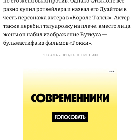
но его жена была против. Однако Сталлоне все
равно купил ротвейлера и назвал его Дуайтом в
честь персонажа актера в «Короле Талсы». Актер
также перебил татуировку на плече: вместо лица
жены он набил изображение Буткуса —
бульмастифа из фильмов «Рокки».
РЕКЛАМА – ПРОДОЛЖЕНИЕ НИЖЕ