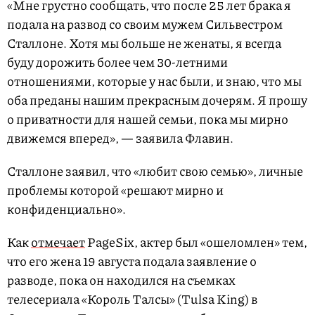
«Мне грустно сообщать, что после 25 лет брака я
подала на развод со своим мужем Сильвестром
Сталлоне. Хотя мы больше не женаты, я всегда
буду дорожить более чем 30-летними
отношениями, которые у нас были, и знаю, что мы
оба преданы нашим прекрасным дочерям. Я прошу
о приватности для нашей семьи, пока мы мирно
движемся вперед», — заявила Флавин.
Сталлоне заявил, что «любит свою семью», личные
проблемы которой «решают мирно и
конфиденциально».
Как
отмечает
PageSix, актер был «ошеломлен» тем,
что его жена 19 августа подала заявление о
разводе, пока он находился на съемках
телесериала «Король Талсы» (Tulsa King) в