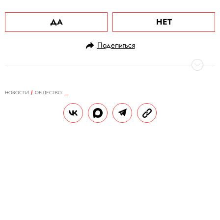
ДА
НЕТ
Поделиться
НОВОСТИ
ОБЩЕСТВО
25.08.2022, 17:48
Московская жара побила
температурный рекорд 1988 года
Абсолютный рекорд принадлежит 25
августа 1897 года, и побит он, скорее всего,
не будет.
РЕДАКЦИЯ «ПРАВИЛ ЖИЗНИ»