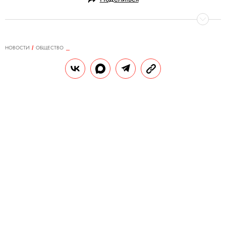
НОВОСТИ
ОБЩЕСТВО
25.11.2020, 15:30
ОБНОВЛЕНО
15.02.2026, 12:18
«Вы проклятые убийцы детей и
стариков»: в ворота офиса Ангелы
Меркель врезался автомобиль с
лозунгами на бортах
Водителя задержали.
РЕДАКЦИЯ «ПРАВИЛ ЖИЗНИ»
Теги:
германия
правительство