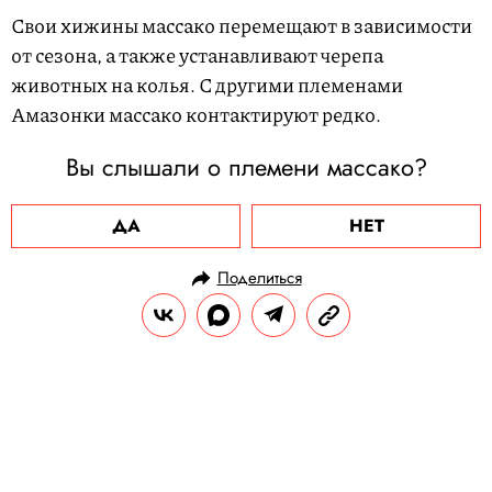
Свои хижины массако перемещают в зависимости
от сезона, а также устанавливают черепа
животных на колья. С другими племенами
Амазонки массако контактируют редко.
Вы слышали о племени массако?
ДА
НЕТ
Поделиться
НОВОСТИ
ОБЩЕСТВО
25.12.2024, 10:26
В Казахстане разбился
пассажирский самолет. Главное