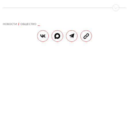
НОВОСТИ
ОБЩЕСТВО
26.02.2025, 13:50
Финансовые эксперты сравнили
мошеннические схемы с
зомбированием
В Т-Банке заявили, что злоумышленники
не просто выводят средства со счетов, но и
провоцируют жертв атаковать отделения
банков и госведомства. Сейчас
специалисты занимаются
«раззомбированием» клиентов с помощью
обучающих звонков и встреч.