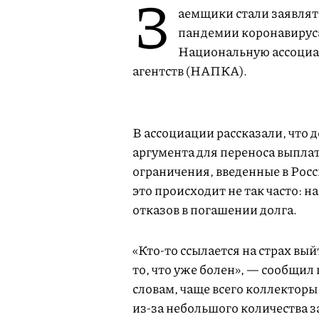
З
аемщики стали заявлят
пандемии коронавируса
Национальную ассоциа
агентств (НАПКА).
В ассоциации рассказали, что 
аргумента для переноса выпла
ограничения, введенные в Рос
это происходит не так часто: н
отказов в погашении долга.
«Кто-то ссылается на страх вый
то, что уже болен», — сообщи
словам, чаще всего коллектор
из-за небольшого количества 