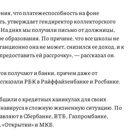
ия, что платежеспособность на фоне
ть, утверждает гендиректор коллекторского
«На днях мы получили письмо от должницы,
ре образования. По причине, что все школы не
танционно она не может, снизился ее доход, и к
предоставить ей рассрочку», — рассказал он.
ов получают и банки, причем даже от
ссказали РБК в Райффайзенбанке и Росбанке.
бщили о кредитных каникулах для своих
онавируса в сложную жизненную ситуацию. По
авляют в Сбербанке, ВТБ, Газпромбанке,
, «Открытии» и МКБ.