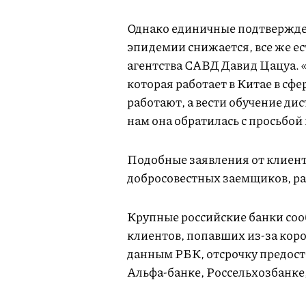
Однако единичные подтвержден
эпидемии снижается, все же ес
агентства САВД Давид Цацуа. 
которая работает в Китае в сфе
работают, а вести обучение дис
нам она обратилась с просьбой 
Подобные заявления от клиент
добросовестных заемщиков, ра
Крупные российские банки соо
клиентов, попавших из-за кор
данным РБК, отсрочку предост
Альфа-банке, Россельхозбанке