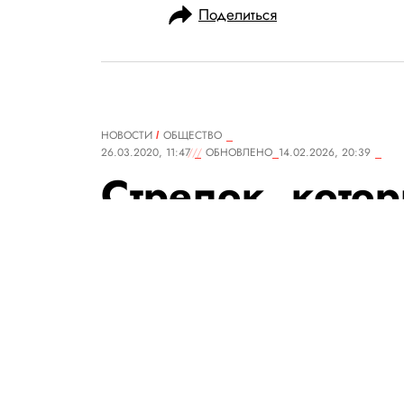
Поделиться
НОВОСТИ
ОБЩЕСТВО
26.03.2020, 11:47
ОБНОВЛЕНО
14.02.2026, 20:39
Стрелок, кото
мечети в Ново
51 человека, 
Перед терактом он выложил в
экстремистский манифест, в 
Брейвика.