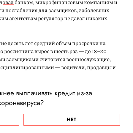
довал
банкам, микрофинансовым компаниям и
ти послабления для заемщиков, заболевших
ким агентствам регулятор не давал никаких
е десять лет средний объем просрочки на
 россиянина вырос в шесть раз — до 18–20
ими заемщиками считаются военнослужащие,
дисциплинированными — водители, продавцы и
жнее выплачивать кредит из-за
коронавируса?
НЕТ