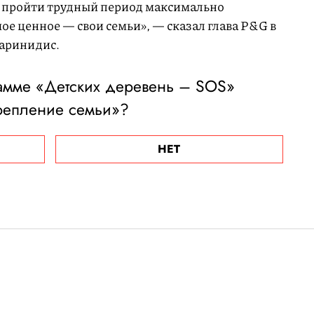
м пройти трудный период максимально
ое ценное — свои семьи», — сказал глава P&G в
аринидис.
рамме «Детских деревень – SOS»
репление семьи»?
НЕТ