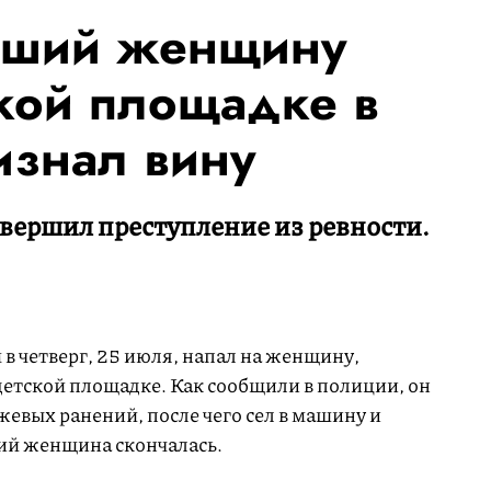
вший женщину
кой площадке в
изнал вину
ершил преступление из ревности.
в четверг, 25 июля, напал на женщину,
детской площадке. Как сообщили в полиции, он
жевых ранений, после чего сел в машину и
ий женщина скончалась.