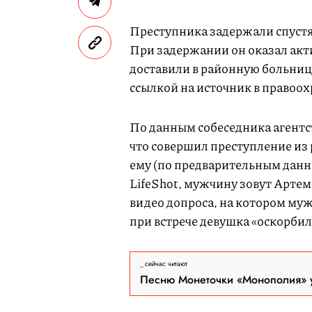
Преступника задержали спустя
При задержании он оказал акти
доставили в районную больниц
ссылкой на источник в правоо
По данным собеседника агентс
что совершил преступление из 
ему (по предварительным данн
LifeShot, мужчину зовут Арте
видео допроса, на котором мужч
при встрече девушка «оскорбила
сейчас читают
Песню Монеточки «Монополия» у