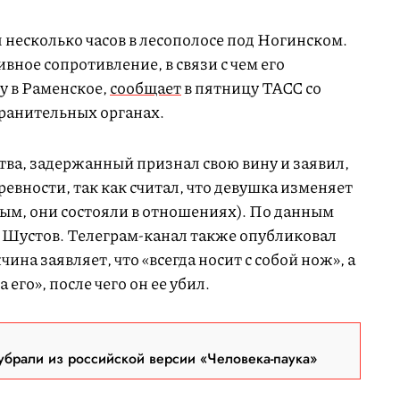
 несколько часов в лесополосе под Ногинском.
вное сопротивление, в связи с чем его
у в Раменское,
сообщает
в пятницу ТАСС со
хранительных органах.
тва, задержанный признал свою вину и заявил,
ревности, так как считал, что девушка изменяет
ым, они состояли в отношениях). По данным
м Шустов. Телеграм-канал также опубликовал
ина заявляет, что «всегда носит с собой нож», а
 его», после чего он ее убил.
брали из российской версии «Человека-паука»