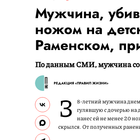
Мужчина, уби
ножом на детс
Раменском, пр
По данным СМИ, мужчина сов
РЕДАКЦИЯ «ПРАВИЛ ЖИЗНИ»
3
8-летний мужчина днем 
гулявшую с дочерью на 
нанес ей не менее 20 но
скрылся. От полученных ранен