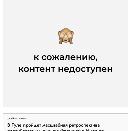
сейчас читают
В Туле пройдет масштабная ретроспектива
российского художника Франциско Инфанте