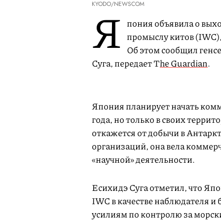
KYODO/NEWSCOM
Я
пония объявила о вых
промыслу китов (IWC)
Об этом сообщил генс
Суга, передает T
he Guardian
.
Япония планирует начать ком
года, но только в своих терри
откажется от добычи в Антарк
организаций, она вела коммер
«научной» деятельности.
Есихидэ Суга отметил, что Яп
IWC в качестве наблюдателя и
усилиям по контролю за морск