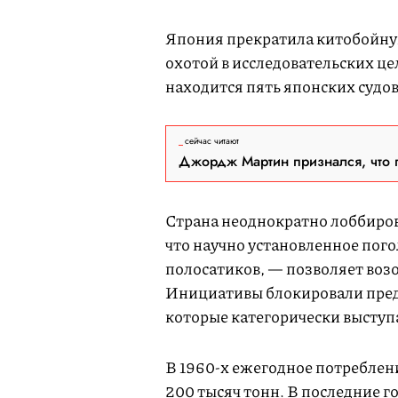
Япония прекратила китобойную 
охотой в исследовательских це
находится пять японских судов
сейчас читают
Джордж Мартин признался, что 
Страна неоднократно лоббиров
что научно установленное пог
полосатиков, — позволяет воз
Инициативы блокировали пред
которые категорически выступ
В 1960-х ежегодное потреблени
200 тысяч тонн. В последние 