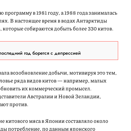
программу в 1981 году, а 1988 года занималась
лях. В настоящее время в водах Антарктиды
, которые собираются добыть более 330 китов.
последний год борется с депрессией
ала возобновление добычи, мотивируя это тем,
оловье ряда видов китов — например, малых
обновить их коммерческий промысел.
ставители Австралии и Новой Зеландии,
ают против.
е китового мяса в Японии составляло около
годы потребление, по данным японского