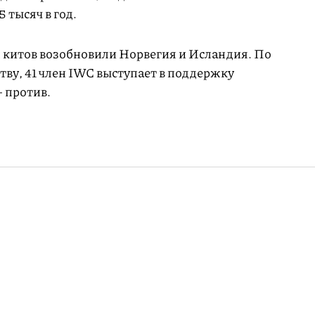
5 тысяч в год.
 китов возобновили Норвегия и Исландия. По
ву, 41 член IWC выступает в поддержку
 против.
ыпустило
ироничными