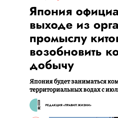
Япония официа
выходе из орг
промыслу кито
возобновить к
добычу
Япония будет заниматься ком
территориальных водах с июля
РЕДАКЦИЯ «ПРАВИЛ ЖИЗНИ»