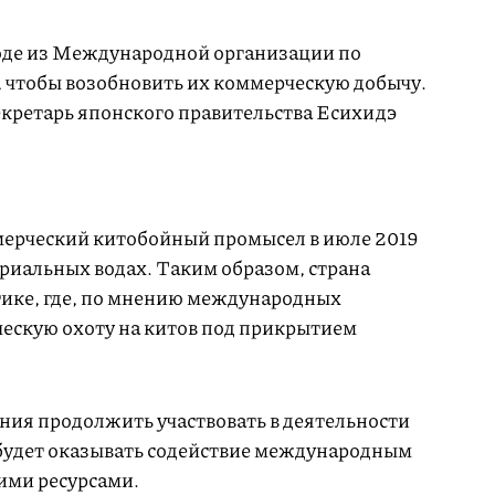
оде из Международной организации по
, чтобы возобновить их коммерческую добычу.
екретарь японского правительства Есихидэ
мерческий китобойный промысел в июле 2019
ториальных водах. Таким образом, страна
тике, где, по мнению международных
ческую охоту на китов под прикрытием
ония продолжить участвовать в деятельности
 будет оказывать содействие международным
ими ресурсами.