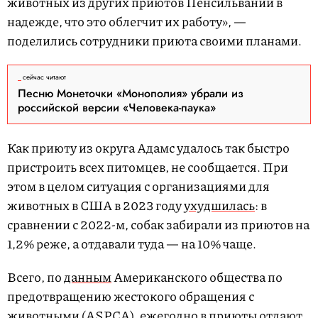
животных из других приютов Пенсильвании в
надежде, что это облегчит их работу», —
поделились сотрудники приюта своими планами.
сейчас читают
Песню Монеточки «Монополия» убрали из
российской версии «Человека-паука»
Как приюту из округа Адамс удалось так быстро
пристроить всех питомцев, не сообщается. При
этом в целом ситуация с организациями для
животных в США в 2023 году
ухудшилась
: в
сравнении с 2022-м, собак забирали из приютов на
1,2% реже, а отдавали туда — на 10% чаще.
Всего, по
данным
Американского общества по
предотвращению жестокого обращения с
животными (ASPCA), ежегодно в приюты отдают