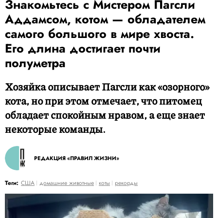
Знакомьтесь с Мистером Пагсли
Аддамсом, котом — обладателем
самого большого в мире хвоста.
Его длина достигает почти
полуметра
Хозяйка описывает Пагсли как «озорного»
кота, но при этом отмечает, что питомец
обладает спокойным нравом, а еще знает
некоторые команды.
РЕДАКЦИЯ «ПРАВИЛ ЖИЗНИ»
Теги:
США
домашние животные
коты
рекорды