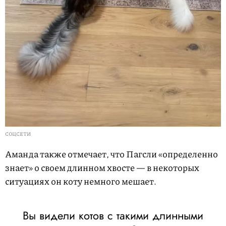
СОЦСЕТИ
Аманда также отмечает, что Пагсли «определенно
знает» о своем длинном хвосте — в некоторых
ситуациях он коту немного мешает.
L
U
o
n
a
m
d
u
Вы видели котов с такими длинными
e
t
d
e
: