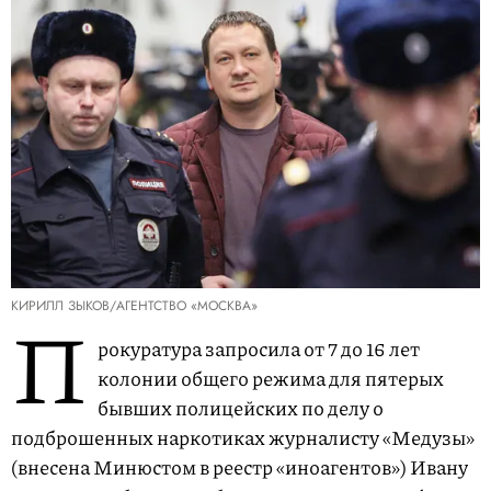
КИРИЛЛ ЗЫКОВ/АГЕНТСТВО «МОСКВА»
П
рокуратура запросила от 7 до 16 лет
колонии общего режима для пятерых
бывших полицейских по делу о
подброшенных наркотиках журналисту «Медузы»
(внесена Минюстом в реестр «иноагентов») Ивану