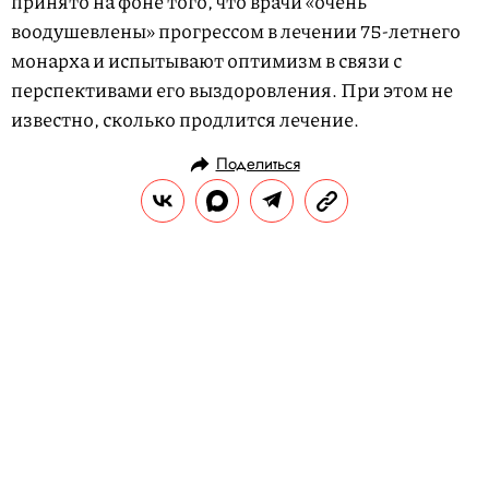
принято на фоне того, что врачи «очень
воодушевлены» прогрессом в лечении 75-летнего
монарха и испытывают оптимизм в связи с
перспективами его выздоровления. При этом не
известно, сколько продлится лечение.
Поделиться
НОВОСТИ
ОБЩЕСТВО
26.04.2024, 17:41
Нигерийская ведущая ток-шоу на
YouTube провела самую
продолжительную серию
интервью — съемки длились 55
часов подряд