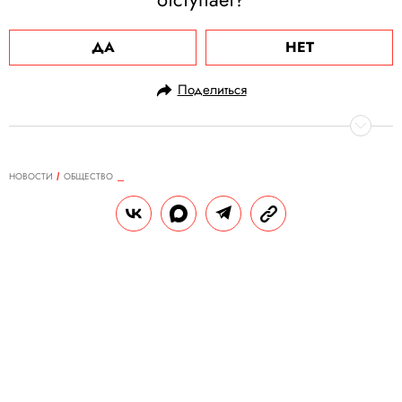
ДА
НЕТ
Поделиться
НОВОСТИ
ОБЩЕСТВО
27.07.2020, 10:38
В России за сутки выявили 5635
новых случаев заражения
коронавирусом
Всего в стране зарегистрировали 818 120
человек с Covid-19.
РЕДАКЦИЯ «ПРАВИЛ ЖИЗНИ»