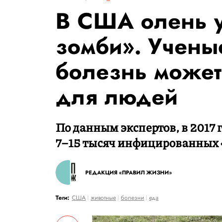
В США олень у
зомби». Ученые
болезнь может 
для людей
По данным экспертов, в 2017 г
7–15 тысяч инфицированных 
РЕДАКЦИЯ «ПРАВИЛ ЖИЗНИ»
Теги:
США
животные
болезни
еда