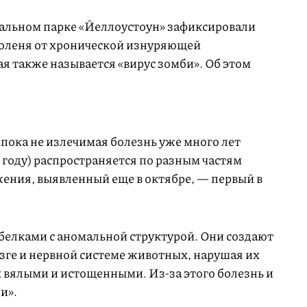
альном парке «Йеллоустоун» зафиксировали
 оленя от хронической изнуряющей
я также называется «вирус зомби». Об этом
 пока не излечимая болезнь уже много лет
 году) распространяется по разным частям
жения, выявленный еще в октябре, — первый в
елками с аномальной структурой. Они создают
ге и нервной системе животных, нарушая их
х вялыми и истощенными. Из-за этого болезнь и
и».