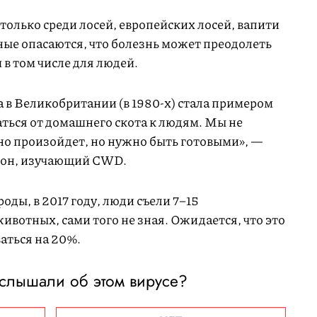
олько среди лосей, европейских лосей, вапити
ные опасаются, что болезнь может преодолеть
 в том числе для людей.
 в Великобритании (в 1980-х) стала примером
аться от домашнего скота к людям. Мы не
ьно произойдет, но нужно быть готовыми», —
сон, изучающий CWD.
ды, в 2017 году, люди съели 7–15
отных, сами того не зная. Ожидается, что это
аться на 20%.
слышали об этом вирусе?