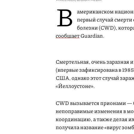
В
американском национ
первый случай смерти
болезни (CWD), котора
сообщает
Guardian.
Смертельная, очень заразная и
(впервые зафиксирована в 1985
США, однако этот случай зара
«Йеллоустоне».
CWD вызывается прионами — б
непоправимые изменения в моз
координацию, а также делая и
получила название «вирус зомб