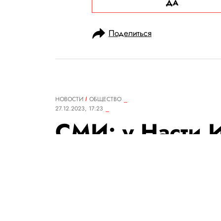
ДА
Поделиться
НОВОСТИ
ОБЩЕСТВО
27.12.2023, 17:23
СМИ: у Насти 
неуплату налог
рублей
По данным СМИ, налоговая п