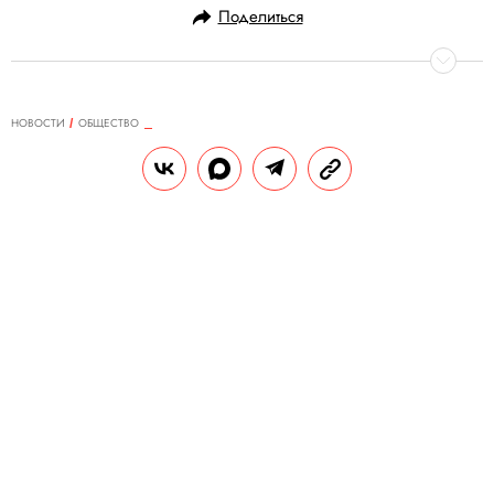
Поделиться
НОВОСТИ
ОБЩЕСТВО
28.04.2026, 13:49
В Москве прошел закрытый
турнир по русскому бильярду
Его провели в историческом здании Дома
русского бильярда «Москва» совместно с
сервисом T-Premium.
РЕДАКЦИЯ «ПРАВИЛ ЖИЗНИ»
Теги:
москва
игры