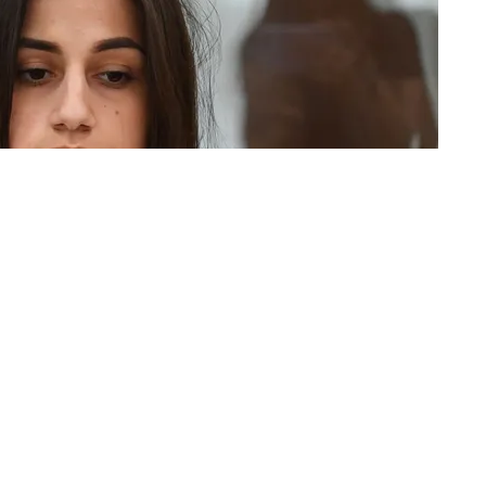
объяснения причин отменил выпуск «Прямого
а о деле сестер Хачатурян. Об этом в Facebook
знана экстремистской и запрещена на