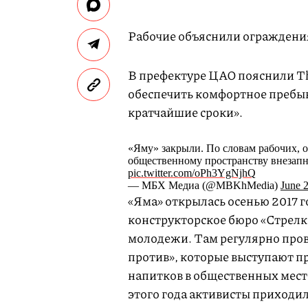
Рабочие объяснили ограждения
В префектуре ЦАО пояснили The
обеспечить комфортное пребыв
кратчайшие сроки».
«Яму» закрыли. По словам рабочих, о
общественному пространству внезапн
pic.twitter.com/oPh3YgNjhQ
— МБХ Медиа (@MBKhMedia)
June 
«Яма» открылась осенью 2017 г
конструкторское бюро «Стрелк
молодежи. Там регулярно про
против», которые выступают п
напитков в общественных места
этого года активисты приходил