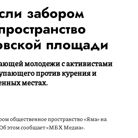
сли забором
пространство
овской площади
хающей молодежи с активистами
тупающего против курения и
енных местах.
ром общественное пространство «Яма» на
 Об этом сообщает «МБХ Медиа».