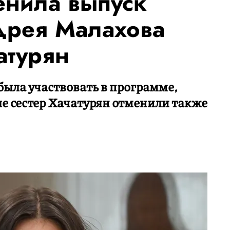
енила выпуск
дрея Малахова
атурян
была участвовать в программе,
ле сестер Хачатурян отменили также