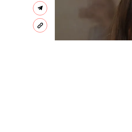
YURI KADOBNOV/AFP/EAST NEWS
К
анал «Россия 1» без 
эфира» Андрея Малахов
(Социальная сеть при