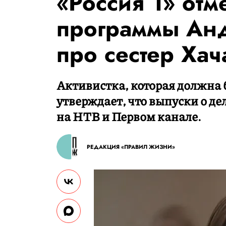
«Россия 1» отм
программы Ан
про сестер Хач
Активистка, которая должна 
утверждает, что выпуски о де
на НТВ и Первом канале.
РЕДАКЦИЯ «ПРАВИЛ ЖИЗНИ»