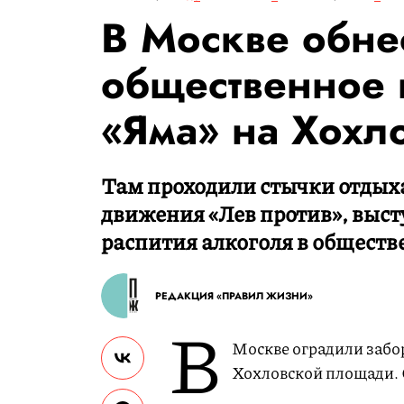
В Москве обне
общественное 
«Яма» на Хохл
Там проходили стычки отды
движения «Лев против», выс
распития алкоголя в обществ
РЕДАКЦИЯ «ПРАВИЛ ЖИЗНИ»
В
Москве оградили забо
Хохловской площади.