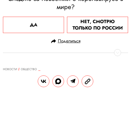
мире?
НЕТ, СМОТРЮ
ДА
ТОЛЬКО ПО РОССИИ
Поделиться
НОВОСТИ
ОБЩЕСТВО
27.06.2020, 10:59
В России за сутки выявили 6852
новых случая заражения
коронавирусом. Это минимум
почти за 2 месяца
Всего в стране инфицированы 627 646