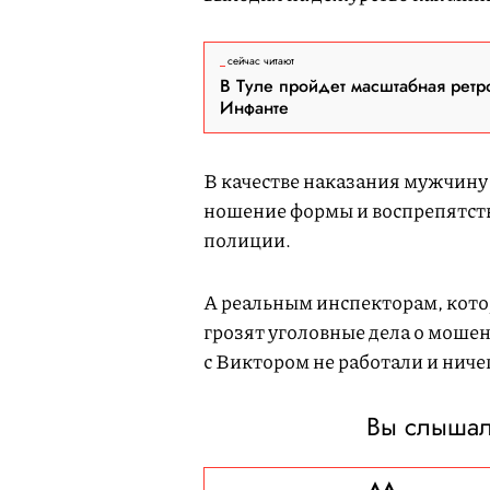
сейчас читают
В Туле пройдет масштабная ретр
Инфанте
В качестве наказания мужчин
ношение формы и воспрепятст
полиции.
А реальным инспекторам, кото
грозят уголовные дела о мошен
с Виктором не работали и ничег
Вы слышал
ДА