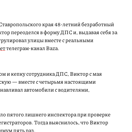
Ставропольского края 48-летний безработный
ор переоделся в форму ДПС и, выдавая себя за
трулировал улицы вместе с реальными
ет
телеграм-канал Baza.
ом и кепку сотрудника ДПС, Виктор с мая
скую — вместе с четырьмя настоящими
навливал автомобили с водителями,
о пятого лишнего инспектора при проверке
гистраторов. Тогда выяснилось, что Виктор
имум пять раз.