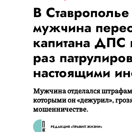
В Ставрополье
мужчина перео
капитана ДПС 
раз патрулиро
настоящими ин
Мужчина отделался штрафами
которыми он «дежурил», грозя
мошенничестве.
РЕДАКЦИЯ «ПРАВИЛ ЖИЗНИ»