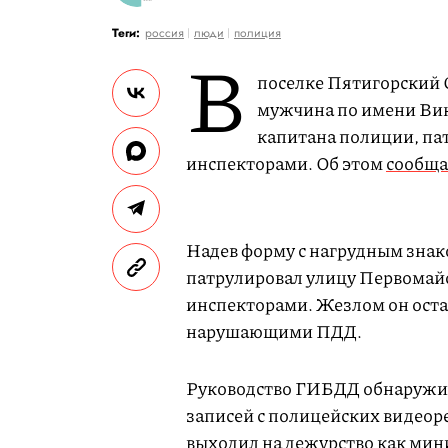
Теги:
россия
люди
полиция
В
поселке Пятигорский 
мужчина по имени Викт
капитана полиции, па
инспекторами. Об этом
сообща
Надев форму с нагрудным знак
патрулировал улицу Первомай
инспекторами. Жезлом он оста
нарушающими ПДД.
Руководство ГИБДД обнаружил
записей с полицейских видеоре
выходил на дежурство как мин