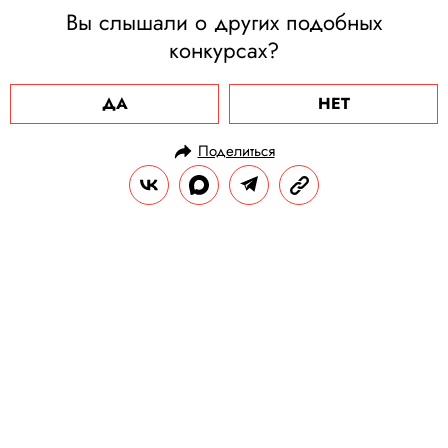
Вы слышали о других подобных
конкурсах?
ДА
НЕТ
Поделиться
НОВОСТИ
ОБЩЕСТВО
28.10.2024, 11:20
В США спасли пса по кличке
Скрим, сбежавшего более
полугода назад. Все это время он
ловко «скрывался» на улицах, за
что получил прозвище Гудини