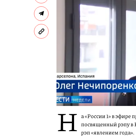
Н
а «России 1» в эфире
посвященный рэпу в 
рэп «явлением года».