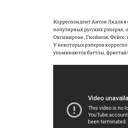
Корреспондент Антон Лядов в 
популярных русских рэперах, о
Оксимироне, Гнойном, Фейсе, г
У некоторых рэперов корреспо
упоминаются баттлы, фристайл