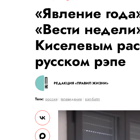
«Явление года
«Вести недели
Киселевым рас
русском рэпе
РЕДАКЦИЯ «ПРАВИЛ ЖИЗНИ»
Теги:
россия
телевидение
рэп-баттл