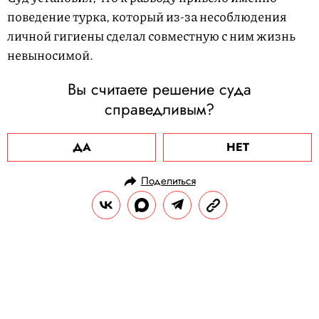
поведение турка, который из-за несоблюдения
личной гигиены сделал совместную с ним жизнь
невыносимой.
Вы считаете решение суда
справедливым?
ДА
НЕТ
Поделиться
НОВОСТИ
ОБЩЕСТВО
28.01.2024, 15:49
В Лувре экоактивисты облили
супом «Мону Лизу» Леонардо да