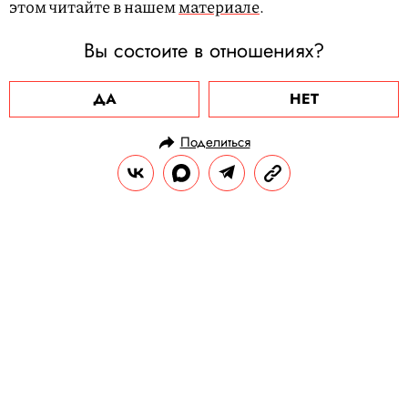
этом читайте в нашем
материале
.
Вы состоите в отношениях?
ДА
НЕТ
Поделиться
НОВОСТИ
ОБЩЕСТВО
29.04.2025, 08:56
В музее Нидерландов ребенок
поцарапал картину Марка Ротко
стоимостью $56 миллионов
«В результате на не покрытом лаком слое
краски в нижней части картины видны