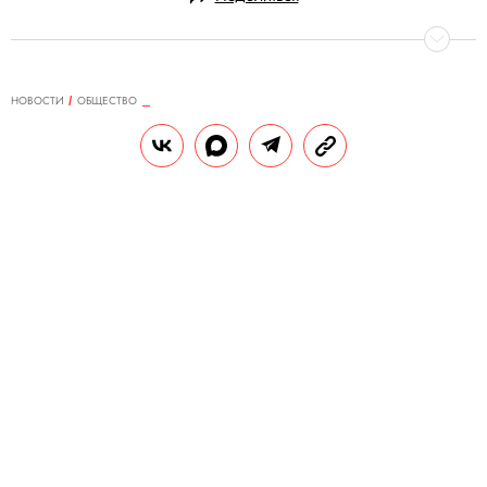
НОВОСТИ
ОБЩЕСТВО
29.11.2024, 17:45
На границе Южной Кореи
открыли Starbucks с видом на
КНДР
В кафе есть смотровая площадка. Но
попасть в заведение можно только после
прохождения контрольно-пропускного
пункта.
РЕДАКЦИЯ «ПРАВИЛ ЖИЗНИ»