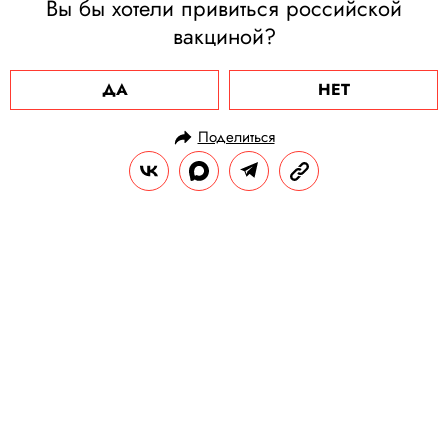
Вы бы хотели привиться российской
вакциной?
ДА
НЕТ
Поделиться
НОВОСТИ
ОБЩЕСТВО
29.12.2020, 15:08
В Германии лебедь сел на пути и
на час задержал движение 23
поездов. Он оплакивал погибшего
друга
Второй лебедь погиб, задев линию