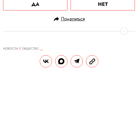
ДА
НЕТ
Поделиться
НОВОСТИ
ОБЩЕСТВО
30.01.2021, 11:08
В России выявили 19 032 новых
случая заражения коронавирусом
За сутки скончались 512 человек.
РЕДАКЦИЯ «ПРАВИЛ ЖИЗНИ»
Теги:
россия
коронавирус