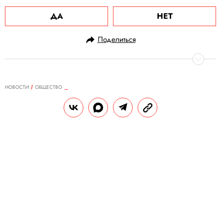
ДА
НЕТ
Поделиться
НОВОСТИ
ОБЩЕСТВО
30.01.2024, 17:05
В российских поездах изменили
порядок обращения проводников
с животными без владельцев
Новые правила ввели через несколько
недель после гибели высаженного из
поезда кота Твикса.